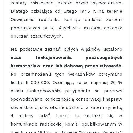
zostały zniszczone jeszcze przed wyzwoleniem.
Dlatego działająca od lutego 1945 r. na terenie
Oświęcimia radziecka komisja badania zbrodni
popełnionych w KL Auschwitz musiała dokonać
obliczeń szacunkowych.
Na podstawie zeznań byłych więźniów ustalono
czas funkcjonowania poszczególnych
krematoriów oraz ich dobową przepustowość
.
Po przemnożeniu tych wskaźników otrzymano
liczbę 5 000 000. Oceniając, że co najmniej 20 %
czasu funkcjonowania przypadało na przerwy
spowodowane koniecznością konserwacji i napraw
stwierdzono, iż w obozie spalono, a zatem zginęło,
4
4 miliony ludzi
. Liczba ta znalazła się w
komunikacie radzieckiej komisji opublikowanym w
dniu 8 maja 1945 r. w gazecie “Krasnaja Zwiezda”,