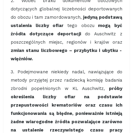
2. Wobec braku dokumentów obozowych
dotyczących globalnej liczebności deportowanych
do obozu i tam zamordowanych,
jedyną podstawą
ustalenia liczby ofiar
tego obozu
mogą być
źródła dotyczące deportacji
do Auschwitz z
poszczególnych miejsc, regionów i krajów oraz
zmian stanu liczbowego – przybytku i ubytku -
więźniów.
3. Podejmowane niekiedy nadal, nawiązujące do
metody przyjętej przez radziecką komisję badania
zbrodni popełnionych w KL Auschwitz,
próby
określenia liczby ofiar na podstawie
przepustowości krematoriów oraz czasu ich
funkcjonowania
są błędne, ponieważ
nie istnieją
żadne wiarogodne źródła pozwalające zarówno
na ustalenie rzeczywistego czasu pracy