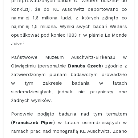
przeprowadzonych badań G. Wellers doszedł do
konkluzji, że do KL Auschwitz deportowano co
najmniej 1,6 miliona ludzi, z których zginęło co
najmniej 1,5 miliona. Wyniki swych badań Wellers
opublikował pod koniec 1983 r. w piśmie Le Monde
5
Juive
.
Państwowe Muzeum Auschwitz-Birkenau w
Oświęcimiu (personalnie
Danuta Czech
) zgodnie z
zatwierdzonymi planami badawczymi prowadziło
w tym zakresie badania w latach
siedemdziesiątych, jednak nie przyniosły one
żadnych wyników.
Ponownie podjęto badania nad tym tematem
(
Franciszek Piper
) w latach osiemdziesiątych w
ramach prac nad monografią KL Auschwitz. Zdano