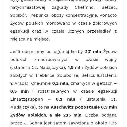
natychmiastowej zagłady Chełmno, Bełżec,
Sobibór, Treblinka, obozy koncentracyjne. Ponadto
Żydów polskich mordowano w czasie zbiorowych
egzekucji oraz w czasie licznych przesiedleń z
miejsca na miejsce.
Jeśli odejmiemy od ogólnej liczby
2,7 mln
Żydów
polskich zamordowanych w czasie wojny
(ustalenia Cz. Madajczyka),
1,5
mln Żydów polskich
zabitych w Treblince, Sobiborze, Bełżcu (ustalenia
Y. Arada), Chełmnie
0,2 mln
, zmarłych w gettach
–
0,5 mln
i rozstrzelanych w czasie egzekucji
Einsatzgruppen –
0,2 mln
( ustalenia Cz.
Madajczyka), to
na Auschwitz pozostanie 0,3 mln
Żydów polskich, a nie 2,15 mln.
Liczba podana
przez J. Sehna jest zatem zawyżona o około 1,85