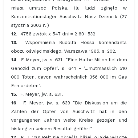
miała umrzeć Polska. Ilu ludzi zginęło w
Konzentrationslager Auschwitz Nasz Dziennik (27
stycznia 2003 r. )
12
. 4756 zwłok x 547 dni = 2 601 532
13
. Wspomnienia Rudolfa Hössa komendanta
obozu oświęcimskiego, Warszawa 1965. s. 202.
14
. F. Meyer, jw. s. 631- "Eine Halbe Milion fiel dem
Genozid zum Opfer". s. 641 - "...mutmasslich 510
000 Toten, davon wahrscheinlich 356 000 im Gas
Ermordeten".
15
. F. Meyer, jw. s. 631.
16
. F. Meyer, jw. s. 639 "Die Diskussion um die
Zahlen der Opfer von Auschwitz hat in den
vergangenen Jahren weite Kreise gezogen und
bislang zu keinem Resultat geführt".
17
. R. J. van Pelt nie określa bliżej, o jakie władze