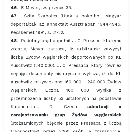
46
. F. Meyer, jw. przypis 35.
47
. Szita Szabolcs (Utak a pokolbol. Magyar
deportaltak az annektalt Ausztriaban 1944-1945,
Kecskemet 1991, s. 21-22.
48
. Podobny błąd popełnił J. C. Pressac. któremu
zresztą Meyer zarzuca, iż arbitralnie zawyżył
liczbę Żydów węgierskich deportowanych do KL
Auschwitz (240 000). J. C. Pressaca, który również
negując dokumenty historyczne wylicza, iż do KL
Auschwitz przywieziono 160 000 - 240 000 Żydów
węgierskich. Liczba 160 000 wynika z
przemnożenia liczby 53 ustalonych na podstawie
Kalendarza... D. Czech
adnotacji o
zarejestrowaniu grup Żydów węgierskich
(utożsamionych błędnie przez Pressaca z liczbą
transportów) przez 3000 osób w transporcie.