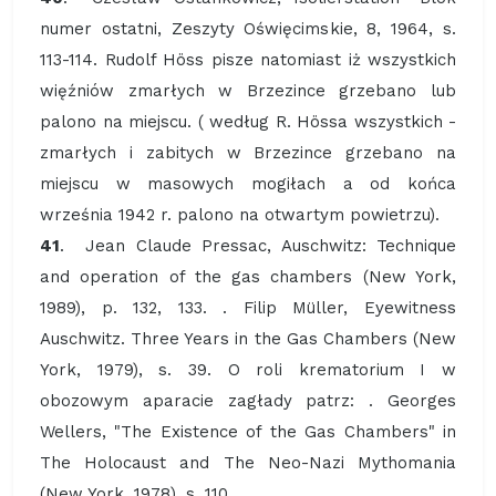
numer ostatni, Zeszyty Oświęcimskie, 8, 1964, s.
113-114. Rudolf Höss pisze natomiast iż wszystkich
więźniów zmarłych w Brzezince grzebano lub
palono na miejscu. ( według R. Hössa wszystkich -
zmarłych i zabitych w Brzezince grzebano na
miejscu w masowych mogiłach a od końca
września 1942 r. palono na otwartym powietrzu).
41
. Jean Claude Pressac, Auschwitz: Technique
and operation of the gas chambers (New York,
1989), p. 132, 133. . Filip Müller, Eyewitness
Auschwitz. Three Years in the Gas Chambers (New
York, 1979), s. 39. O roli krematorium I w
obozowym aparacie zagłady patrz: . Georges
Wellers, "The Existence of the Gas Chambers" in
The Holocaust and The Neo-Nazi Mythomania
(New York, 1978), s. 110.