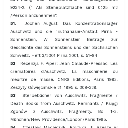
9234-2. (" Als Steheplatzfläche sind 0,125 m2
/Person anzunehmen".
51
. Jochen August, Das Konzentrationslager
Auschwitz und die "Euthanasie-Anstalt Pirna -
Sonnenstein, W; Sonnenstein Beiträge zur
Geschichte des Sonnensteins und der Sächsischen
Schweitz. Heft 3/2001 Pirna 2001, s. 51-94.
52
. Recenzja F. Piper: Jean Calaude-Pressac, Les
crematoires d'Auschwitz. La maschinerie du
meurtre de masse. CNRS Editions, Paris 1993.
Zeszyty Oświęcimskie 21, 1995 s. 309-329.
53
. Sterbebücher von Auschwitz. Fragmente /
Death Books from Auschwitz. Remnants / Księgi
Zgonów z Auschwitz. Fragmenty. Bd. 1-3.
München/New Providence/London/Paris 1995.
54
. Czesław Madajczyk, Polityka III Rzeszy w