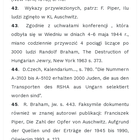
42
. Wykazy przywiezionych, patrz: F. Piper, Ilu
ludzi zginęło w KL Auschwitz.
43
. Zgodnie z uchwałami konferencji , która
odbyła się w Wiedniu w dniach 4-6 maja 1944 r.,
miano codziennie przywozić 4 pociągi liczące po
3000 ludzi Randolf Braham, The Destruction of
Hungarian Jewry, New York 1963 s. 373.
44
. D.Czech, Kalendarium..., s. 780. "Die Nummern
A-3103 bis A-5102 erhalten 2000 Juden, die aus den
Transporten des RSHA aus Ungarn selektiert
worden sind".
45
. R. Braham, jw. s. 443. Faksymile dokumentu
również w znanej autorowi publikacji: Franciszek
Piper, Die Zahl der Opfer von Auschwitz. Aufgrund
der Quellen und der Erträge der 1945 bis 1990,
Oświęcim 1993, s. 123.