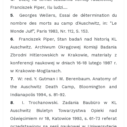
Franciszek Piper, Ilu ludzi....
5
. Georges Wellers, Essai de détermination du
nombre des morts au camp d'Auschwitz, in: "Le
Monde Juif", Paris 1983, Nr. 112, S. 153.
6
. Franciszek Piper, Stan badań nad historią KL
Auschwitz. Archiwum Okręgowej Komisji Badania
Zbrodni Hitlerowskich w Krakowie, materiały z
konferencji naukowej w dniach 16-18 lutego 1987 r.
w Krakowie-Mogilanach.
7
. W: red. Y. Gutman i M. Berenbaum. Anatomy of
the Auschwitz Death Camp, Bloomington and
Indianapolis 1994, s. 81-92.
8
. I. Trochanowski. Zadania Baubüro w KL
Auschwitz Biuletyn Towarzystwa Opieki nad
Oświęcimiem nr 18, Katowice 1993, s. 61-73 referat
przedstawiony na sesji naukowej w Uniwersytecie