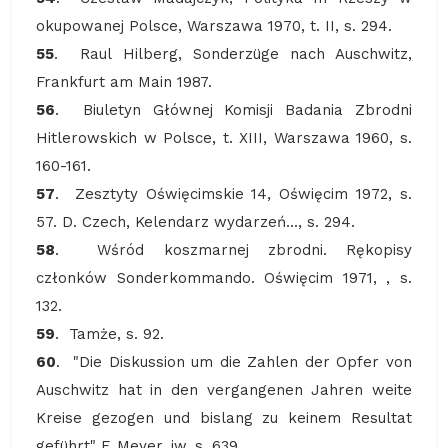
okupowanej Polsce, Warszawa 1970, t. II, s. 294.
55
. Raul Hilberg, Sonderzüge nach Auschwitz,
Frankfurt am Main 1987.
56
. Biuletyn Głównej Komisji Badania Zbrodni
Hitlerowskich w Polsce, t. XIII, Warszawa 1960, s.
160-161.
57
. Zesztyty Oświęcimskie 14, Oświęcim 1972, s.
57. D. Czech, Kelendarz wydarzeń..., s. 294.
58
. Wśród koszmarnej zbrodni. Rękopisy
członków Sonderkommando. Oświęcim 1971, , s.
132.
59
. Tamże, s. 92.
60
. "Die Diskussion um die Zahlen der Opfer von
Auschwitz hat in den vergangenen Jahren weite
Kreise gezogen und bislang zu keinem Resultat
geführt" F. Meyer, jw. s. 639.