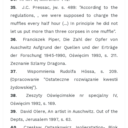
35
. J.C. Pressac, jw. s. 489: "According to the
regulations, , we were supposed to charge the
muffles every half hour (...) In principle he did not
let us put more than three corpses in one muffle".
36
. Franciszek Piper, Die Zahl der Opfer von
Auschwitz Aufgrund der Quellen und der Erträge
der Forschung 1945-1990, Oświęcim 1993, s. 211.
Zeznanie Szlamy Dragona.
37
. Wspomnienia Rudolfa Hössa, s. 209.
(Opracowanie "Ostateczne rozwiązanie kwestii
żydowskiej").
38
. Zeszyty Oświęcimskie nr specjalny IV,
Oświęcim 1992, s. 169.
39
. David Olere, An artist in Auschwitz. Out of the
Depts, Jerusalem 1997, s. 63.
40
. Czesław Ostankowicz, Isolierstation- Blok