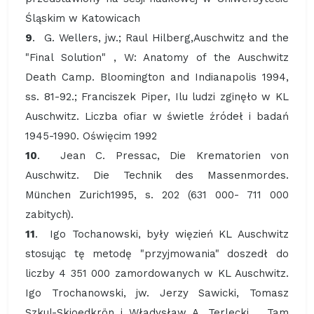
Śląskim w Katowicach
9
. G. Wellers, jw.; Raul Hilberg,Auschwitz and the
"Final Solution" , W: Anatomy of the Auschwitz
Death Camp. Bloomington and Indianapolis 1994,
ss. 81-92.; Franciszek Piper, Ilu ludzi zginęło w KL
Auschwitz. Liczba ofiar w świetle źródeł i badań
1945-1990. Oświęcim 1992
10
. Jean C. Pressac, Die Krematorien von
Auschwitz. Die Technik des Massenmordes.
München Zurich1995, s. 202 (631 000- 711 000
zabitych).
11
. Igo Tochanowski, były więzień KL Auschwitz
stosując tę metodę "przyjmowania" doszedł do
liczby 4 351 000 zamordowanych w KL Auschwitz.
Igo Trochanowski, jw. Jerzy Sawicki, Tomasz
Szkul-Skjoedkrön i Władysław A. Terlecki, . Tam