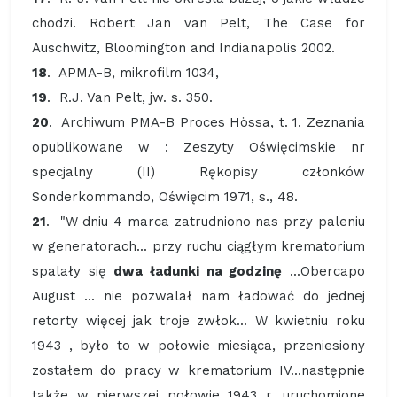
chodzi. Robert Jan van Pelt, The Case for
Auschwitz, Bloomington and Indianapolis 2002.
18
. APMA-B, mikrofilm 1034,
19
. R.J. Van Pelt, jw. s. 350.
20
. Archiwum PMA-B Proces Hössa, t. 1. Zeznania
opublikowane w : Zeszyty Oświęcimskie nr
specjalny (II) Rękopisy członków
Sonderkommando, Oświęcim 1971, s., 48.
21
. "W dniu 4 marca zatrudniono nas przy paleniu
w generatorach... przy ruchu ciągłym krematorium
spalały się
dwa ładunki na godzinę
...Obercapo
August ... nie pozwalał nam ładować do jednej
retorty więcej jak troje zwłok... W kwietniu roku
1943 , było to w połowie miesiąca, przeniesiony
zostałem do pracy w krematorium IV...następnie
także w pierwszej połowie 1943 r. uruchomione