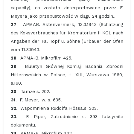
capacity), co zostało zinterpretowane przez F.
Meyera jako przepustowość w ciągu 24 godzin..
27
. APMAB. Aktenvermerk, 13.3.1943 (Schätzung
des Koksverbrauches für Krematorium II KGL nach
Angaben der Fa. Topf u. Söhne )Erbauer der Öfen
vom 11.3.1943.
28
. APMA-B, Mikrofilm 425.
29
. Biuletyn Głównej Komisji Badania Zbrodni
Hitlerowskich w Polsce, t. XIII, Warszawa 1960,
s.160.
30
. Tamże s. 202.
31
. F. Meyer, jw. s. 635.
32
. Wspomnienia Rudolfa Hössa.s. 202.
33
. F. Piper, Zatrudnienie s. 393 faksymile
dokumentu.
34
. APMA-B, Mikrofilm 442.