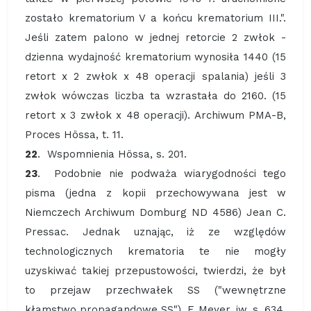
zostało krematorium V a końcu krematorium III.".
Jeśli zatem palono w jednej retorcie 2 zwłok -
dzienna wydajność krematorium wynosiła 1440 (15
retort x 2 zwłok x 48 operacji spalania) jeśli 3
zwłok wówczas liczba ta wzrastała do 2160. (15
retort x 3 zwłok x 48 operacji). Archiwum PMA-B,
Proces Hössa, t. 11.
22
. Wspomnienia Hössa, s. 201.
23
. Podobnie nie podważa wiarygodności tego
pisma (jedna z kopii przechowywana jest w
Niemczech Archiwum Domburg ND 4586) Jean C.
Pressac. Jednak uznając, iż ze względów
technologicznych krematoria te nie mogły
uzyskiwać takiej przepustowości, twierdzi, że był
to przejaw przechwałek SS ("wewnętrzne
kłamstwo propagandowe SS"). F. Meyer, jw. s. 634.