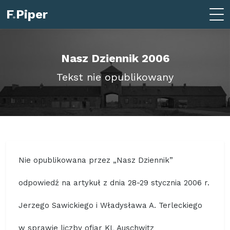
F
.
Piper
Nasz Dziennik 2006
Tekst nie opublikowany
Nie opublikowana przez „Nasz Dziennik”
odpowiedź na artykuł z dnia 28-29 stycznia 2006 r.
Jerzego Sawickiego i Władysława A. Terleckiego
w sprawie liczby ofiar KL Auschwitz