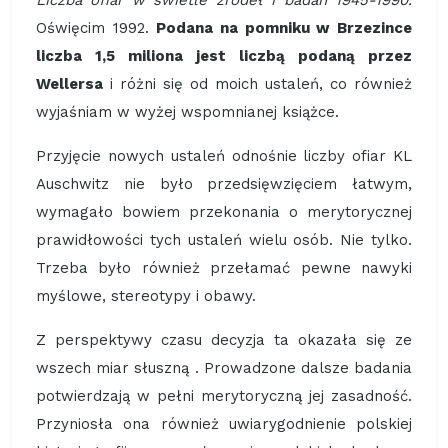
Liczba ofiar w świetle źródeł i badań 1945-1990.
Oświęcim 1992.
Podana na pomniku w Brzezince
liczba 1,5 miliona jest liczbą podaną przez
Wellersa
i różni się od moich ustaleń, co również
wyjaśniam w wyżej wspomnianej książce.
Przyjęcie nowych ustaleń odnośnie liczby ofiar KL
Auschwitz nie było przedsięwzięciem łatwym,
wymagało bowiem przekonania o merytorycznej
prawidłowości tych ustaleń wielu osób. Nie tylko.
Trzeba było również przełamać pewne nawyki
myślowe, stereotypy i obawy.
Z perspektywy czasu decyzja ta okazała się ze
wszech miar słuszną . Prowadzone dalsze badania
potwierdzają w pełni merytoryczną jej zasadność.
Przyniosła ona również uwiarygodnienie polskiej